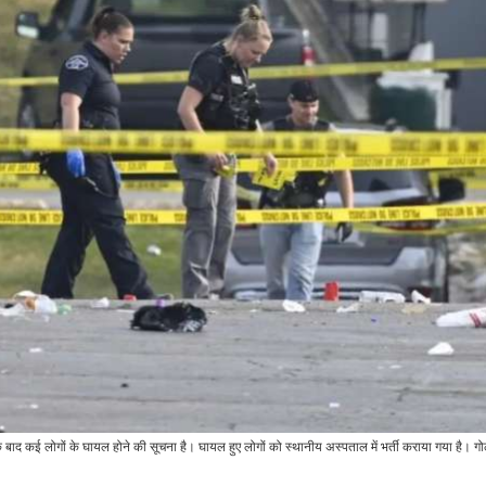
ख्य…
लेकर ली शपथ,…
और…
खेल
इंडिया
डेट,
टीम इंडिया ने खत्म किया 52
ने से
साल का सूखा, पेरिस ओलंपिक
चक्रवात ‘दाना’ पर ISRO
2024…
भी रखे हुए है नजर, PM…
खेल
राजनीति
 राहुल
रिंकू सिंह ने अपनी डेब्यू पारी में
पुतिन के धुर विरोधी नेता नवलनी
ेल…
ही बनाए ये तीन बड़े…
की जेल में मौत के बाद रूस में…
रौद्योगिकी
व्यापार
Garena Free Fire
MAX Redeem
सोना हुआ और मजबूत, चांदी
 के बाद कई लोगों के घायल होने की सूचना है। घायल हुए लोगों को स्थानीय अस्पताल में भर्ती कराया गया है। ग
यूचुअल
Codes: फ्री फायर मैक्स में
₹1000 प्रति किलो महंगी,
ीने,…
आए…
जानें आज…