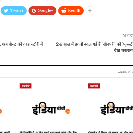
Twitter
Google+
ReddIt
खेल
इंडिया
सचिन-रोहित नहीं, भारत के
हुई अब
लिए इस बल्लेबाज ने लगाया था
कर्नाटक के हेल्थ मिनिस्टर ने
NEX
न…
IPL में…
पहले केजरीवाल के मोहल्ला…
ब पोस्ट की तरह स्टोरी में
24 साल में इतनी बदल गई हैं ‘सोनपरी’ की ‘फ्रूटी’
देख चकराया 
लेखक की 
राजनीति
राजनीति
्तां, हवसी
फिलिस्तीनियों पर फिर बरसे इजरायली गोली और टैंक,
बांग्लादेश में बिगड़ रहे हालात, नए सेवा कान