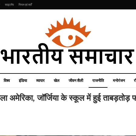
ि
साइटमैप
नियम एवं शर्तें
विश्व
इंडिया
व्यापार
खेल
जीवन शैली
राजनीति
मनोरंजन
र
ा अमेरिका, जॉर्जिया के स्कूल में हुई ताबड़तोड़ 
इंडिया
जीवन शैली
Video: राहुल गांधी और
Father’s Day के दिन
के
अखिलेश ने हाथ में संविधान
सीखें, कैसे पापा के साथ मजबूत