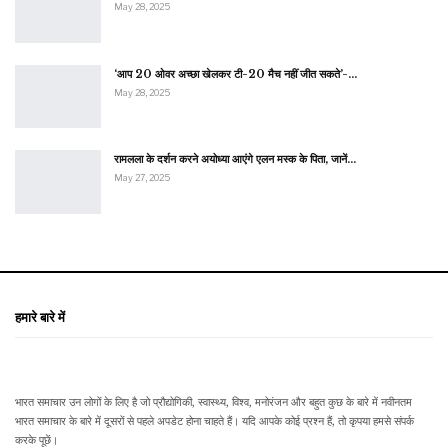
May 28, 2025
‘आप 20 ओवर अच्छा खेलकर टी-20 मैच नहीं जीत सकते’-…
May 28, 2025
रामलला के दर्शन करने अयोध्या आएंगे एलन मस्क के पिता, जानें…
May 27, 2025
हमारे बारे में
भारत समाचार उन लोगों के लिए है जो प्रौद्योगिकी, स्वास्थ्य, विश्व, मनोरंजन और बहुत कुछ के बारे में नवीनतम
भारत समाचार के बारे में दूसरों से पहले अपडेट होना चाहते हैं। यदि आपके कोई प्रश्न हैं, तो कृपया हमसे संपर्क
करके पूछें।