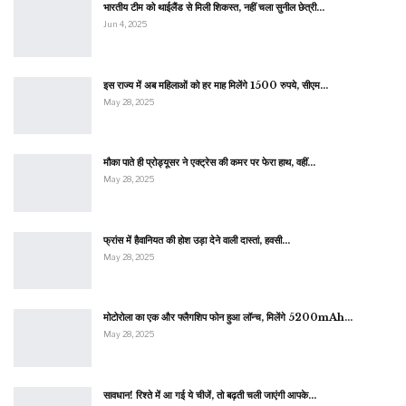
भारतीय टीम को थाईलैंड से मिली शिकस्त, नहीं चला सुनील छेत्री…
Jun 4, 2025
इस राज्य में अब महिलाओं को हर माह मिलेंगे 1500 रुपये, सीएम…
May 28, 2025
मौका पाते ही प्रोड्यूसर ने एक्ट्रेस की कमर पर फेरा हाथ, वहीं…
May 28, 2025
फ्रांस में हैवानियत की होश उड़ा देने वाली दास्तां, हवसी…
May 28, 2025
मोटोरोला का एक और फ्लैगशिप फोन हुआ लॉन्च, मिलेंगे 5200mAh…
May 28, 2025
सावधान! रिश्ते में आ गई ये चीजें, तो बढ़ती चली जाएंगी आपके…