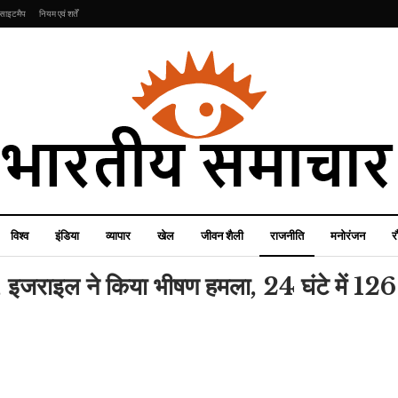
साइटमैप
नियम एवं शर्तें
विश्व
इंडिया
व्यापार
खेल
जीवन शैली
राजनीति
मनोरंजन
र
प, इजराइल ने किया भीषण हमला, 24 घंटे में 126 