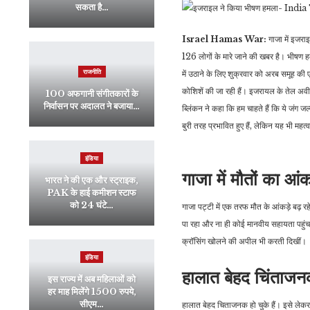
सकता है…
Israel Hamas War:
गाजा में इजरा
126 लोगों के मारे जाने की खबर है। भीषण हम
राजनीति
में उठाने के लिए शुक्रवार को अरब समूह की 
कोशिशें की जा रही हैं। इजरायल के तेल अवीव 
100 अफगानी संगीतकारों के
निर्वासन पर अदालत ने बजाया…
ब्लिंकन ने कहा कि हम चाहते हैं कि ये जंग जल
बुरी तरह प्रभावित हुए हैं, लेकिन यह भी मह
इंडिया
गाजा में मौतों का आंक
भारत ने की एक और स्ट्राइक,
PAK के हाई कमीशन स्टाफ
को 24 घंटे…
गाजा पट्टी में एक तरफ मौत के आंकड़े बढ़ 
पा रहा और ना ही कोई मानवीय सहायता पहुंच प
क्रॉसिंग खोलने की अपील भी करती दिखीं।
इंडिया
हालात बेहद चिंताज
इस राज्य में अब महिलाओं को
हर माह मिलेंगे 1500 रुपये,
सीएम…
हालात बेहद चिताजनक हो चुके हैं। इसे लेकर संय