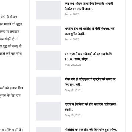
क्या कभी ओट्स उपमा टेस्ट किया है? आपकी
फेवरेट बन जाएगी पोषक…
Jun 4, 2025
ंटों के दौरान
 इस मामले को यूएन
भारतीय टीम को थाईलैंड से मिली शिकस्त, नहीं
 स्तर पर लगातार
चला सुनील छेत्री…
ेश मंत्री एंटनी
Jun 4, 2025
इस युद्ध की वजह से
े पहले कई बार सोचे।
इस राज्य में अब महिलाओं को हर माह मिलेंगे
1500 रुपये, सीएम…
May 28, 2025
मौका पाते ही प्रोड्यूसर ने एक्ट्रेस की कमर पर
फेरा हाथ, वहीं…
घायलों को इलाज मिल
May 28, 2025
ुंचाने के लिए रफा
फ्रांस में हैवानियत की होश उड़ा देने वाली दास्तां,
हवसी…
May 28, 2025
मोटोरोला का एक और फ्लैगशिप फोन हुआ लॉन्च,
फिर से कोशिश की है।