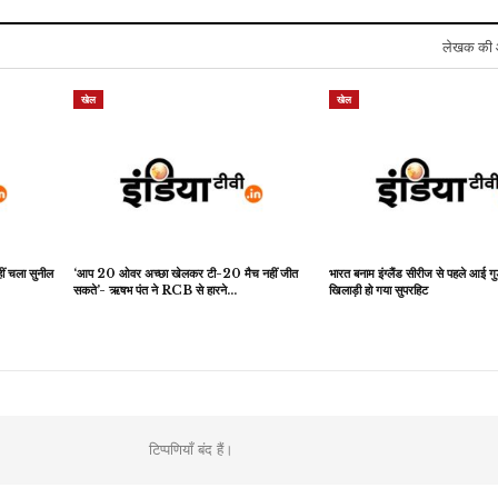
लेखक की 
खेल
खेल
ीं चला सुनील
‘आप 20 ओवर अच्छा खेलकर टी-20 मैच नहीं जीत
भारत बनाम इंग्लैंड सीरीज से पहले आई गु
सकते’- ऋषभ पंत ने RCB से हारने…
खिलाड़ी हो गया सुपरहिट
टिप्पणियाँ बंद हैं।