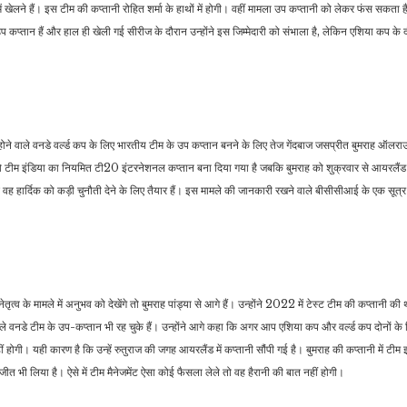
ें खेलने हैं। इस टीम की कप्तानी रोहित शर्मा के हाथों में होगी। वहीं मामला उप कप्तानी को लेकर फंस सकता है
 उप कप्तान हैं और हाल ही खेली गई सीरीज के दौरान उन्होंने इस जिम्मेदारी को संभाला है, लेकिन एशिया कप के 
इंडिया
राजनीति
पहलगाम हमले के बाद पहली बार
अमेरिका में भीषण गर्मी, पिघल
पीएम मोदी से मिले जम्मू
च
गई पूर्व राष्ट्रपति अब्राहम…
कश्मीर…
ने वाले वनडे वर्ल्ड कप के लिए भारतीय टीम के उप कप्तान बनने के लिए तेज गेंदबाज जसप्रीत बुमराह ऑलराउंड
ा को टीम इंडिया का नियमित टी20 इंटरनेशनल कप्तान बना दिया गया है जबकि बुमराह को शुक्रवार से आयरलैंड
वह हार्दिक को कड़ी चुनौती देने के लिए तैयार हैं। इस मामले की जानकारी रखने वाले बीसीसीआई के एक सूत्र 
्व के मामले में अनुभव को देखेंगे तो बुमराह पांड्या से आगे हैं। उन्होंने 2022 में टेस्ट टीम की कप्तानी 
पहले वनडे टीम के उप-कप्तान भी रह चुके हैं। उन्होंने आगे कहा कि अगर आप एशिया कप और वर्ल्ड कप दोनों के
नहीं होगी। यही कारण है कि उन्हें रुतुराज की जगह आयरलैंड में कप्तानी सौंपी गई है। बुमराह की कप्तानी में टीम
 भी लिया है। ऐसे में टीम मैनेजमेंट ऐसा कोई फैसला लेले तो वह हैरानी की बात नहीं होगी।