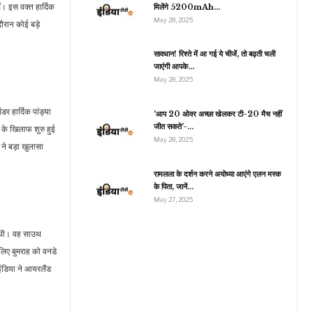
ं। इस वक्त हार्दिक
मिलेंगे 5200mAh…
May 28, 2025
दौरान कोई बड़े
व्यापार
सावधान! रिश्ते में आ गई ये चीजें, तो बढ़ती चली
जाएंगी आपके…
Stock Market:
May 28, 2025
ौतरफा गिरावट के साथ खुला
बाजार, ऑटो, रियल्टी…
र हार्दिक पांड्या
‘आप 20 ओवर अच्छा खेलकर टी-20 मैच नहीं
जीत सकते’-…
 के खिलाफ शुरु हुई
May 28, 2025
ने बड़ा खुलासा
रामलला के दर्शन करने अयोध्या आएंगे एलन मस्क
के पिता, जानें…
May 27, 2025
की थी। वह साउथ
 लिए बुमराह को वनडे
 इंडिया ने आयरलैंड