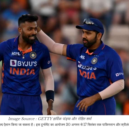
क्रूज…
तक की सबसे बेहतरीन…
मनोरंजन
रौद्योगिकी
पुलवामा अटैक के खौफनाक
BSNL के 336 दिन वाले
P
मंजर को दिखाती हैं ये फिल्में
सस्ते प्लान ने यूजर्स को दी
मै
और…
राहत,…
रौद्योगिकी
खेल
Samsung की बड़ी
यशस्वी जायसवाल के शतक पर
प्लानिंग, अब स्मार्टफोन में
विरोधी टीम के बल्लेबाज का
मिलेगा 440…
चौंकाने…
मनोरंजन
राजनीति
पापा ऋषि कपूर की मौत पर नहीं
पीएम मोदी ने BRICS में
1
Image Source : GETTY
हार्दिक पांड्या और रोहित शर्मा
रोए थे रणबीर कपूर, खुद
अफ्रीका और ब्राजील के
द ऐलान किया जा सकता है। इस टूर्नामेंट का आयोजन 30 अगस्त से 17 सितंबर तक पाकिस्तान और श्रीलंक
किया…
राष्ट्रपति को…