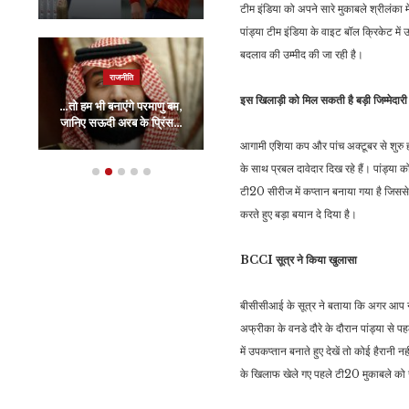
टीम इंडिया को अपने सारे मुकाबले श्रीलंका म
पांड्या टीम इंडिया के वाइट बॉल क्रिकेट में
बदलाव की उम्मीद की जा रही है।
राजनीति
इंडिया
इस खिलाड़ी को मिल सकती है बड़ी जिम्मेदारी
…तो हम भी बनाएंगे परमाणु बम,
‘अपना घर हो, अपना आंगन हो’,
जानिए सऊदी अरब के प्रिंस…
बुलडोजर एक्शन पर…
आगामी एशिया कप और पांच अक्टूबर से शुरु हो
के साथ प्रबल दावेदार दिख रहे हैं। पांड्य
टी20 सीरीज में कप्तान बनाया गया है जिससे 
करते हुए बड़ा बयान दे दिया है।
BCCI सूत्र ने किया खुलासा
बीसीसीआई के सूत्र ने बताया कि अगर आप नेतृत
अफ्रीका के वनडे दौरे के दौरान पांड्या से 
में उपकप्तान बनाते हुए देखें तो कोई हैरानी 
के खिलाफ खेले गए पहले टी20 मुकाबले को जीत