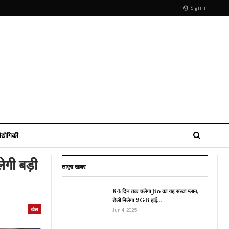
Sign In
ौद्योगिकी
ेगी बड़ी
ताज़ा खबर
84 दिन तक चलेगा Jio का यह सस्ता प्लान,
डेली मिलेगा 2GB हाई…
राजनीति
खेल
Jun 4, 2025
पाकिस्तान में आतंकियों के
िलाफ शुरू हुआ एक्शन, सेना