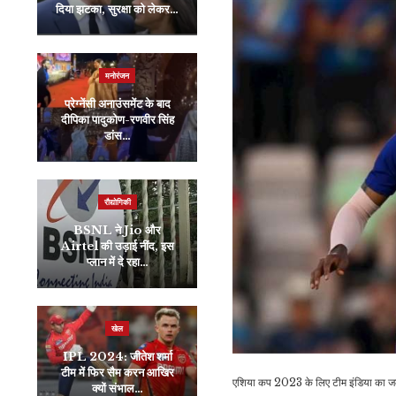
दिया झटका, सुरक्षा को लेकर…
चेहरे पर लगा लें ये चीज,…
मनोरंजन
व्यापार
प्रेग्नेंसी अनाउंसमेंट के बाद
IPO Next Week : पैसों
दीपिका पादुकोण-रणवीर सिंह
का कर लें इंतजाम, अगले हफ्ते
डांस…
आ रहे हैं…
रौद्योगिकी
व्यापार
BSNL ने Jio और
Airtel की उड़ाई नींद, इस
गेहूं की जमाखोरी पड़ेगी बहुत
प्लान में दे रहा…
मंहगी, सरकार ने लगाई स्टॉक…
रौद्योगिकी
खेल
Asus ROG FLOW
IPL 2024: जीतेश शर्मा
ACRNM REVIEW:
टीम में फिर सैम करन आखिर
टैबलेट की तरह दिखता है यह
एशिया कप 2023 के लिए टीम इंडिया का जल्
क्यों संभाल…
शानदार…