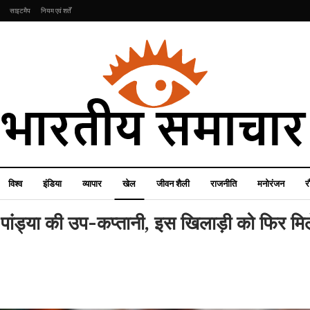
साइटमैप
नियम एवं शर्तें
विश्व
इंडिया
व्यापार
खेल
जीवन शैली
राजनीति
मनोरंजन
र
क पांड्या की उप-कप्तानी, इस खिलाड़ी को फिर मिल
राजनीति
मनोरंजन
उत्तर कोरिया ने कर दिया सबसे
खतरनाक सुपर लार्ज वारहेड
नेशनल अवॉर्ड से वायरल हुई अब
ख