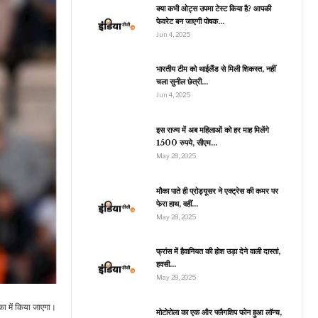
ने 3…
क्या कभी ओट्स उपमा टेस्ट किया है? आपकी
फेवरेट बन जाएगी पोषक…
Jun 4, 2025
खेल
भारतीय टीम को थाईलैंड से मिली शिकस्त, नहीं
चला सुनील छेत्री…
AK Vs ENG: दूसरे टेस्ट
च में ऐसी होगी मुल्तान की पिच,
Jun 4, 2025
…
इस राज्य में अब महिलाओं को हर माह मिलेंगे
1500 रुपये, सीएम…
May 28, 2025
इंडिया
1200 करोड़ की नई संसद
मौका पाते ही प्रोड्यूसर ने एक्ट्रेस की कमर पर
की छत से पानी टपका?
फेरा हाथ, वहीं…
लोकसभा सचिवालय ने…
May 28, 2025
फ्रांस में हैवानियत की होश उड़ा देने वाली दास्तां,
हवसी…
रौद्योगिकी
May 28, 2025
6 सितंबर को लॉन्च हो सकता
है 120W की फास्ट चार्जिंग
ा में किया जाएगा।
और 16GB…
मोटोरोला का एक और फ्लैगशिप फोन हुआ लॉन्च,