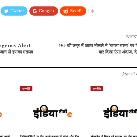
Twitter
Google+
ReddIt
खेल
रौद्योगिकी
एशियन गेम्स के लिए टीम इंडिया
Flipkart पर मची है लूट!
का ऐलान, अंडर-19 में
आधी से भी कम कीमत में मिल
को
NEX
जलवा…
रहा…
र
Emergency Alert
90 की उम्र में आशा भोसले ने ‘काला चश्मा’ पर 
ान लें इसका मतलब
बार दिखा ऐसा अंदाज, द
लेखक की 
राजनीति
राजनीति
्तां, हवसी
फिलिस्तीनियों पर फिर बरसे इजरायली गोली और टैंक,
बांग्लादेश में बिगड़ रहे हालात, नए सेवा कान