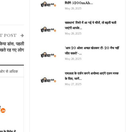
मिलेंगे 5200mAh…
May 28, 2025
सावधान! रिश्ते में आ गई ये चीजें, तो बढ़ती चली
इंडिया
जाएंगी आपके…
May 28, 2025
विड सेंटर स्कैम केस में संजय
T POST
ाउत के दोस्त सुजीत पाटकर…
किया डांस, पहली
‘आप 20 ओवर अच्छा खेलकर टी-20 मैच नहीं
ेखते रह गए लोग
जीत सकते’-…
May 28, 2025
ओर से अधिक
रामलला के दर्शन करने अयोध्या आएंगे एलन मस्क
के पिता, जानें…
May 27, 2025
ून के विरोध में