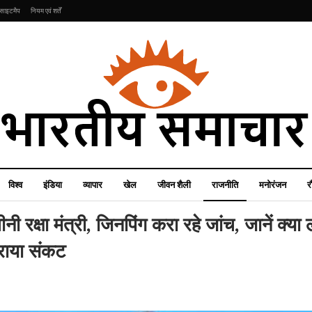
साइटमैप
नियम एवं शर्तें
विश्व
इंडिया
व्यापार
खेल
जीवन शैली
राजनीति
मनोरंजन
र
नी रक्षा मंत्री, जिनपिंग करा रहे जांच, जानें क्या
हराया संकट
खेल
रौद्योगिकी
भारत बनाम इंग्लैंड सीरीज से
Vi ने नया प्लान लॉन्च करके
पहले आई गुड न्यूज, फ्लॉप
मचा दिया धमाल, अब कम
ऐ