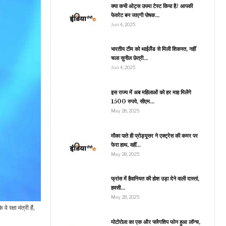
ही नहीं बल्कि सिंगिंग में भी…
क्या कभी ओट्स उपमा टेस्ट किया है? आपकी
फेवरेट बन जाएगी पोषक…
Jun 4, 2025
व्यापार
भारतीय टीम को थाईलैंड से मिली शिकस्त, नहीं
चला सुनील छेत्री…
चीनी सेक्टर को सरकार का
खिरी अल्टीमेटम, 17 अक्टूबर
Jun 4, 2025
तक स्टॉक…
इस राज्य में अब महिलाओं को हर माह मिलेंगे
1500 रुपये, सीएम…
May 28, 2025
मनोरंजन
ॉक्स ऑफिस पर फिर बॉलीवुड
मौका पाते ही प्रोड्यूसर ने एक्ट्रेस की कमर पर
s साउथ, इस धांसू फिल्म से
फेरा हाथ, वहीं…
होगी…
May 28, 2025
फ्रांस में हैवानियत की होश उड़ा देने वाली दास्तां,
हवसी…
रौद्योगिकी
May 28, 2025
ॉन्च हुआ रियलमी का शानादार
 रक्षा मंत्री हैं,
Realme 11 4G
स्मार्टफोन, 108MP…
मोटोरोला का एक और फ्लैगशिप फोन हुआ लॉन्च,