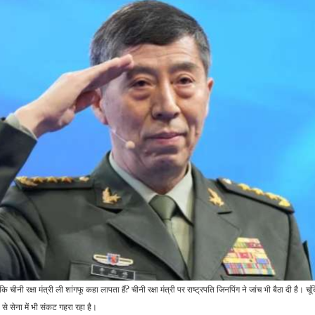
खिलाड़ी…
कीमत में ही…
जीवन शैली
रौद्योगिकी
दिमाग से बाहर निकाल फेंकना
WhatsApp Voice
चाहते हैं सुसाइड का ख्याल, तो
Chat: वॉट्सऐप ने शुरू किया
आ
इन…
अपना एक नया…
व्यापार
रौद्योगिकी
Gold Rate: सोना हुआ
Jio का 84 दिन वाला सस्ता
ब
सस्ता चांदी में 400 रुपये की
प्लान, 14 OTT बेनेफिट्स
V
गिरावट,…
के साथ…
इंडिया
खेल
किसी महिला के लिए उसके
टी20 वर्ल्ड कप में पाकिस्तान
ल
ी रक्षा मंत्री ली शांगफू कहा लापता हैं? चीनी रक्षा मंत्री पर राष्ट्रपति जिनपिंग ने जांच भी बैठा ​दी है। चूंकि वे
चरित्र पर लांछन लगाने से
की धमाकेदार शुरुआत, पहले ही
े सेना में भी संकट गहरा रहा है।
अधिक भयावह…
मैच…