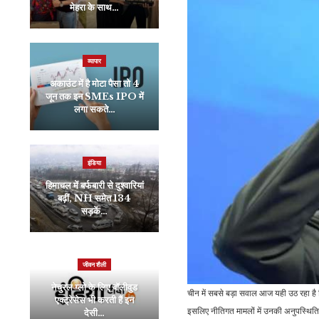
मेहरा के साथ…
लगी भीषण आग, लिफ्ट में दम…
व्यापार
मनोरंजन
अकाउंट में है मोटा पैसा तो 4
Shah Rukh Khan की
जून तक इन SMEs IPO में
Jawan से लीक हुआ लीड
लगा सकते…
हीरोइन का लुक? ट्रेलर…
इंडिया
मनोरंजन
हिमाचल में बर्फबारी से दुश्वारियां
संजय लीला भंसाली की मां ने
बढ़ीं, NH समेत 134
कपड़े सिलकर किया था गुजारा,
सड़कें…
अब…
जीवन शैली
व्यापार
नेचुरल ग्लो के लिए बॉलीवुड
कृषि भूमि में निवेश करना एक
चीन में सबसे बड़ा सवाल आज यही उठ रहा है कि चीन
एक्ट्रेसेस भी करती हैं इन
स्मार्ट डिसीजन, जोरदार रिटर्न
इसलिए नीतिगत मामलों में उनकी अनुपस्थिति स
देसी…
के…