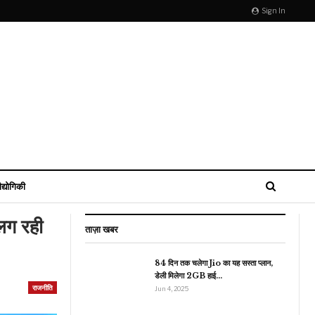
Sign In
ौद्योगिकी
 लग रही
ताज़ा खबर
84 दिन तक चलेगा Jio का यह सस्ता प्लान,
डेली मिलेगा 2GB हाई…
राजनीति
मनोरंजन
Jun 4, 2025
श्वर्या राय एक्टिंग और डांसिंग