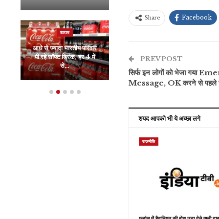
Facebook
Share
व्यापार
इंडिया
आधे से ज्यादा भारतीय परिवार
पी रहे सॉफ्ट ड्रिंक, हर 4 में
“पीएम मोदी ने पाकिस्तान से भी
PREV POST
से…
बदतर हालात बना…
सिर्फ इन लोगों को भेजा गया 
Message, OK करने से पहले ज
शयद आपको भी ये अच्छा लगे
राजनीति
फ्रांस में हैवानियत की होश उड़ा देने वाली दास