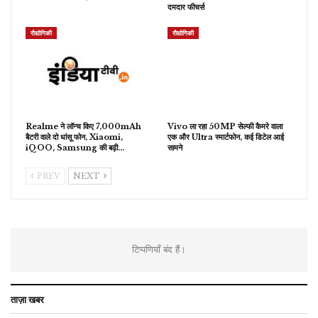
दमदार फीचर्स
रौद्योगिकी
रौद्योगिकी
Realme ने लॉन्च किए 7,000mAh
Vivo ला रहा 50MP सेल्फी कैमरे वाला
बैटरी वाले दो धांसू फोन, Xiaomi,
एक और Ultra स्मार्टफोन, कई डिटेल आई
iQOO, Samsung की बढ़ी…
सामने
PREV
NEXT
टिप्पणियाँ बंद हैं।
ताज़ा खबर