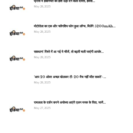
फ्रांस में हैवानियत की होश उड़ा देने वाली दास्तां, हवसी…
May 28, 2025
मोटोरोला का एक और फ्लैगशिप फोन हुआ लॉन्च, मिलेंगे 5200mAh…
May 28, 2025
सावधान! रिश्ते में आ गई ये चीजें, तो बढ़ती चली जाएंगी आपके…
May 28, 2025
‘आप 20 ओवर अच्छा खेलकर टी-20 मैच नहीं जीत सकते’-…
May 28, 2025
रामलला के दर्शन करने अयोध्या आएंगे एलन मस्क के पिता, जानें…
May 27, 2025