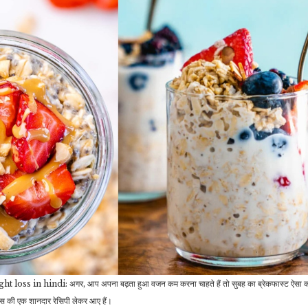
इंग्लैंड के लिए सिर्फ तीन…
बागबान करने के…
अ
व्यापार
मनोरंजन
ESIC ने जून में जोड़े 21.67
लाख मेंबर्स, इस उम्र के हैं
11 साल से ओझल है ‘मोहब्बतें’
सबसे…
का विक्रम कपूर,…
मनोरंजन
राजनीति
सना मकबूल बनेगी दुल्हन,
Russia Ukraine
बॉयफ्रेंड श्रीकांत ने शादी को
War: अमेरिका के इस कदम
म
लेकर…
से भड़का रूस, बोला…
क
रौद्योगिकी
रौद्योगिकी
इस कंपनी ने Airtel, Jio
सस्ते में मिल रहे 200MP
ss in hindi: अगर, आप अपना बढ़ता हुआ वजन कम करना चाहते हैं तो सुबह का ब्रेकफास्ट ऐसा करें ज
की बढ़ाई टेंशन, 100Mbps
कैमरा वाले ये धांसू फोन, जानिए
स की एक शानदार रेसिपी लेकर आए हैं।
वाले प्लान…
कितना…