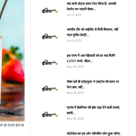
लर्ट जारी, सोमवार को भारी…
क्या कभी ओट्स उपमा टेस्ट किया है? आपकी
फेवरेट बन जाएगी पोषक…
Jun 4, 2025
इंडिया
भारतीय टीम को थाईलैंड से मिली शिकस्त, नहीं
चला सुनील छेत्री…
आप की अदालत: सवाल रजत
शर्मा के, भोजपुरी स्टार दिनेश
Jun 4, 2025
लाल यादव…
इस राज्य में अब महिलाओं को हर माह मिलेंगे
1500 रुपये, सीएम…
May 28, 2025
जीवन शैली
मौका पाते ही प्रोड्यूसर ने एक्ट्रेस की कमर पर
हीने भर में बालों को लंबा कैसे
फेरा हाथ, वहीं…
रें? घर पर आसानी से बनाएं…
May 28, 2025
फ्रांस में हैवानियत की होश उड़ा देने वाली दास्तां,
हवसी…
इंडिया
May 28, 2025
मध्य प्रदेश के सीएम मोहन
ो टेस्टी होने के
यादव ने तोड़ा बेहद पुराना
मिथक,…
मोटोरोला का एक और फ्लैगशिप फोन हुआ लॉन्च,