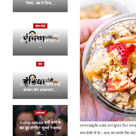
नियम, अब ले लिया…
को…
जीवन शैली
खेल
सत्तू की पूरी बनाने की आसान
35 साल के पाकिस्तानी प्लेयर
रेसिपी, ऐसे तैयार करें स्टफिंग,
ने वापस लिया रिटायरमेंट,
…
T20…
खेल
रौद्योगिकी
MI Vs CSK
Dream11
BSNL के इस प्लान पर
Prediction: किसे बनाएं
Jio-Airtel को भी नहीं हो
कप्तान और उपकप्तान,…
रहा भरोसा! फ्री…
मनोरंजन
मनोरंजन
Anupamaa दादी बनने के
करण जौहर के डिजाइनर कपड़ों
overnight oats recipes for weight lo
बाद हुई प्रेग्नेंट? यूजर्स ने बताया
का कलेक्शन देख फराह हुईं
साथ हेल्दी भी हो। आज, हम आपके लिए ओट्
शो…
शॉक्ड,…