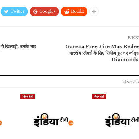
Twitter
Google+
ReddIt
व्यापार
मनोरंजन
नोएडा में भी खुलेगा अब लुलु
Kaun Banega
हाइपर मॉल, 14-15 एकड़ में
Crorepati में अभिषेक
न
NEX
फैला…
बच्चन ने खोल दिया अपने घर…
 ये खिलाड़ी, उसके बाद
Garena Free Fire Max Rede
भारतीय प्लेयर्स के लिए रिलीज हुए नए कोड्
Diamonds
लेखक की 
जीवन शैली
जीवन शैली