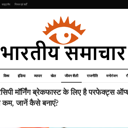
साइटमैप
नियम एवं शर्तें
विश्व
इंडिया
व्यापार
खेल
जीवन शैली
राजनीति
मनोरंजन
र
ेसिपी मॉर्निंग ब्रेकफास्ट के लिए है परफेक्ट्स ऑप
 कम, जानें कैसे बनाएं?
खेल
मनोरंजन
चार्ली डीन ने रचा इतिहास,
‘इतने बड़े चार लड़कों की मां..’
क