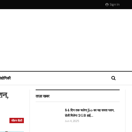
Sign In
ौद्योगिकी
्शन,
ताज़ा खबर
84 दिन तक चलेगा Jio का यह सस्ता प्लान,
डेली मिलेगा 2GB हाई…
जीवन शैली
इंडिया
Jun 4, 2025
ेरल के चार जिलों के लिए रेड