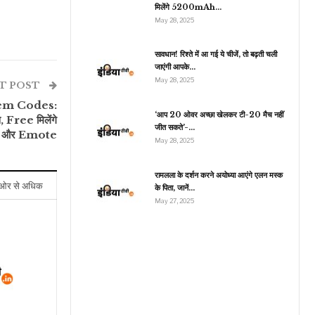
मिलेंगे 5200mAh…
May 28, 2025
रौद्योगिकी
सावधान! रिश्ते में आ गई ये चीजें, तो बढ़ती चली
जाएंगी आपके…
1 जनवरी से UPI के जरिए
May 28, 2025
हीं कर पाएंगे ऑनलाइन पेमेंट!
T POST
तुरंत…
em Codes:
‘आप 20 ओवर अच्छा खेलकर टी-20 मैच नहीं
स, Free मिलेंगे
जीत सकते’-…
 और Emote
May 28, 2025
रामलला के दर्शन करने अयोध्या आएंगे एलन मस्क
ओर से अधिक
के पिता, जानें…
May 27, 2025