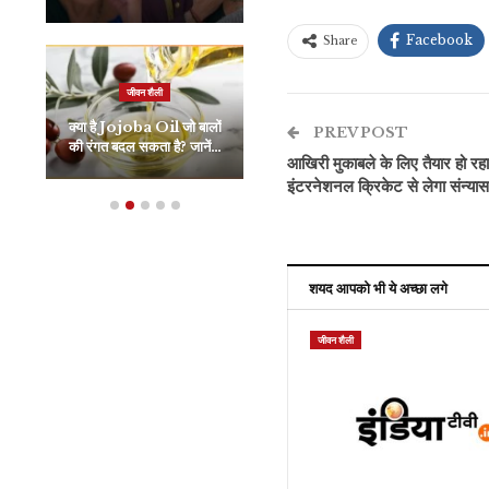
Facebook
Share
राजनीति
जीवन शैली
Jaffar Express
क्या है Jojoba Oil जो बालों
Hijack Case: पाकिस्तान
PREV POST
की रंगत बदल सकता है? जानें…
ने किया 4 संदिग्धों को…
आखिरी मुकाबले के लिए तैयार हो रहा
इंटरनेशनल क्रिकेट से लेगा संन्यास
शयद आपको भी ये अच्छा लगे
जीवन शैली