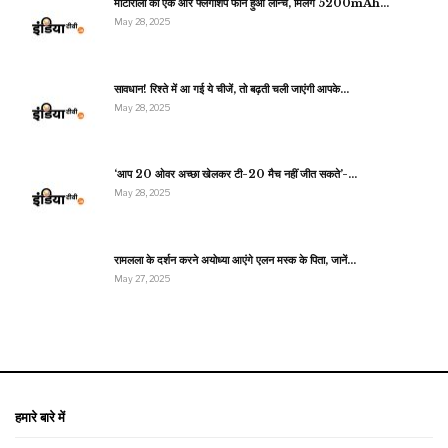
मोटोरोला का एक और फ्लैगशिप फोन हुआ लॉन्च, मिलेंगे 5200mAh…
May 28, 2025
सावधान! रिश्ते में आ गई ये चीजें, तो बढ़ती चली जाएंगी आपके…
May 28, 2025
‘आप 20 ओवर अच्छा खेलकर टी-20 मैच नहीं जीत सकते’-…
May 28, 2025
रामलला के दर्शन करने अयोध्या आएंगे एलन मस्क के पिता, जानें…
May 27, 2025
हमारे बारे में