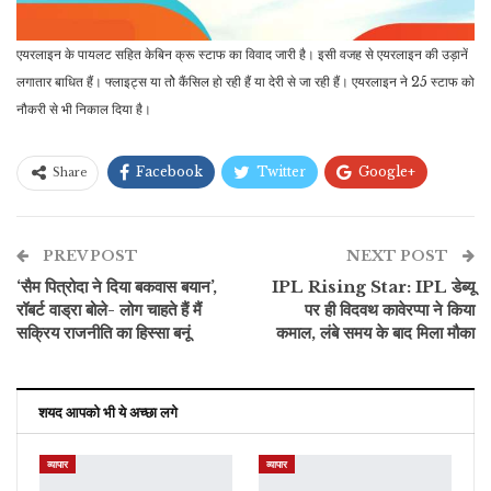
एयरलाइन के पायलट सहित केबिन क्रू स्टाफ का विवाद जारी है। इसी वजह से एयरलाइन की उड़ानें
लगातार बाधित हैं। फ्लाइट्स या तोे कैंसिल हो रही हैं या देरी से जा रही हैं। एयरलाइन ने 25 स्टाफ को
नौकरी से भी निकाल दिया है।
Facebook
Twitter
Google+
Share
ReddIt
WhatsApp
Pinterest
PREV POST
ईमेल
NEXT POST
‘सैम पित्रोदा ने दिया बकवास बयान’,
IPL Rising Star: IPL डेब्यू
रॉबर्ट वाड्रा बोले- लोग चाहते हैं मैं
पर ही विदवथ कावेरप्पा ने किया
सक्रिय राजनीति का हिस्सा बनूं
कमाल, लंबे समय के बाद मिला मौका
शयद आपको भी ये अच्छा लगे
व्यापार
व्यापार