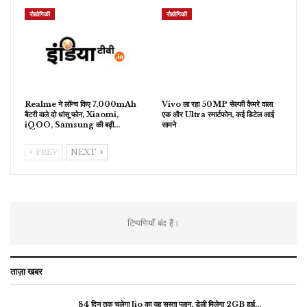
रौद्योगिकी
रौद्योगिकी
Realme ने लॉन्च किए 7,000mAh
Vivo ला रहा 50MP सेल्फी कैमरे वाला
बैटरी वाले दो धांसू फोन, Xiaomi,
एक और Ultra स्मार्टफोन, कई डिटेल आई
iQOO, Samsung की बढ़ी…
सामने
PREV
NEXT
टिप्पणियाँ बंद हैं।
ताज़ा खबर
84 दिन तक चलेगा Jio का यह सस्ता प्लान, डेली मिलेगा 2GB हाई…