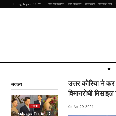
हमारे साथ विज्ञापन
हमसे संपर्क करें
अस्वीकरण
गोपनीयता नीति
Friday, August 7, 2026
उत्तर कोरिया ने क
और खबरें
विमानरोधी मिसाइल 
व्यापार
मनोरंजन
On
Apr 20, 2024
लैपटॉप, कंप्यूटर की कीमत बढ़ने
रणदीप हुड्डा-लिन लैशराम के
का डर खत्म! सरकार ने कहा-