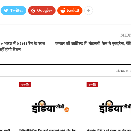
Twitter
Google+
ReddIt
रौद्योगिकी
राजनीति
WhatsApp की बड़ी
इजरायल पर बड़ा हमला,
क
कार्रवाई, भारत में बैन किए 71
हिजबुल्लाह ने दागे 165 रॉकेट,
भ
NEX
लाख से ज्यादा…
एक दिन…
रत में 8GB रैम के साथ
कमाल की आर्टिस्ट हैं ‘मोहब्बतें’ फेम ये एक्ट्रेस, प
हीं होगी टेंशन
लेखक की 
राजनीति
राजनीति
्तां, हवसी
फिलिस्तीनियों पर फिर बरसे इजरायली गोली और टैंक,
बांग्लादेश में बिगड़ रहे हालात, नए सेवा कान