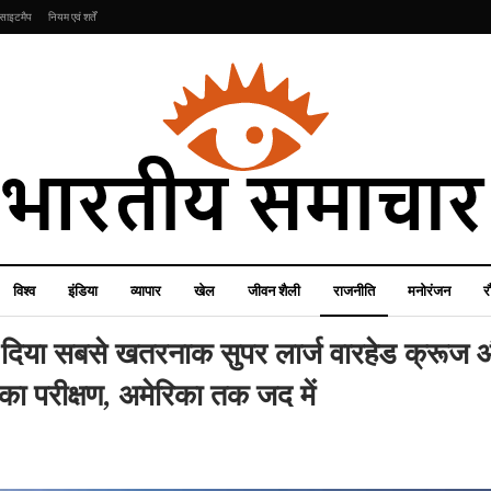
साइटमैप
नियम एवं शर्तें
विश्व
इंडिया
व्यापार
खेल
जीवन शैली
राजनीति
मनोरंजन
र
र दिया सबसे खतरनाक सुपर लार्ज वारहेड क्रूज
का परीक्षण, अमेरिका तक जद में
राजनीति
इंडिया
Year Ender 2023:
चुनाव से पहले अधिकारियों के
आत्म निर्भर हुई Indian
तबादलों पर निर्वाचन आयोग का
स