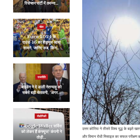
रिसेप्शन पार्टी में तमन्ना…
आयात…
खेल
राजनीति
Euro 2024 के
Israel-Hamas युद्ध के
राउंड-16 का शेड्यूल आया
दौरान विश्वविद्यालय में प्रदर्शन
सामने, जानिए कब, किन…
करने…
जीवन शैली
राजनीति
मिल गया तरीका! चंद मिनटों में
बाइडेन ने दे डाली नेतन्याहू को
घर बैठे मलाई से बनाएं घी,
सबसे बड़ी चेतावनी, ‘अगर…
भूल…
रौद्योगिकी
इंडिया
Google Wallet सर्विस
कनाडा के खिलाफ भारत का
उत्तर कोरिया ने तीसरे विश्व युद्ध के बढ़ते
को लेकर हैं कंफ्यूज? कंपनी ने
जवाबी कदम सही या गलत?
और विमान रोधी मिसाइल का सफल परीक्षण का
तोड़ी…
जानें क्या बोले…