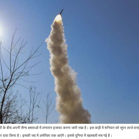
Army ने बनाया रक्षा…
अहम…
रौद्योगिकी
मनोरंजन
Amazon ने IPhone
16 खरीदने वालों की कराई
ऋतिक रोशन ने आम आदमी की
मौज, 43000 से…
तरह किया मेट्रो में सफर,…
रौद्योगिकी
व्यापार
10,000 रुपये से भी कम
FD गिरवी रख लेने जा रहे हैं
कीमत में एंट्री मारने जा रहा है ये
लोन, समझ लें ये नियम व शर्तें,…
5G…
राजनीति
जीवन शैली
जंग की आहट! चीन ने उठाया
 खतरों के बीच अपनी सैन्य क्षमताओं में लगातार इजाफा करना जारी रखा है। इस कड़ी में शनिवार को सुपर लार्ज व
बड़ा कदम, जानें ताइवान के पास
इंटरव्यू में एंग्जायटी से ऐसे करें
स
 दावा किया है। इसकी जद में अमेरिका तक आएंगे। इससे दुनिया में खलबली मच गई है।
आखिर…
डील, सामने वाला भी नहीं…