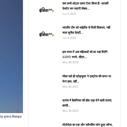
मारे गए एक…
क्या कभी ओट्स उपमा टेस्ट किया है? आपकी
फेवरेट बन जाएगी पोषक…
Jun 4, 2025
इंडिया
भारतीय टीम को थाईलैंड से मिली शिकस्त, नहीं
चला सुनील छेत्री…
पश्चिम बंगाल में अपने
अधिकारियों पर हुए हमले के
Jun 4, 2025
मामले में…
इस राज्य में अब महिलाओं को हर माह मिलेंगे
1500 रुपये, सीएम…
May 28, 2025
इंडिया
दो दिनों के लिए भूटान के दौरे
मौका पाते ही प्रोड्यूसर ने एक्ट्रेस की कमर पर
पर जाएंगे पीएम मोदी, चीन को
फेरा हाथ, वहीं…
लग…
May 28, 2025
फ्रांस में हैवानियत की होश उड़ा देने वाली दास्तां,
हवसी…
व्यापार
May 28, 2025
PM Kisan Yojana:
ारहेड क्रूज मिसाइल
रकार का किसानों को दिवाली
गिफ्ट, इस दिन…
मोटोरोला का एक और फ्लैगशिप फोन हुआ लॉन्च,