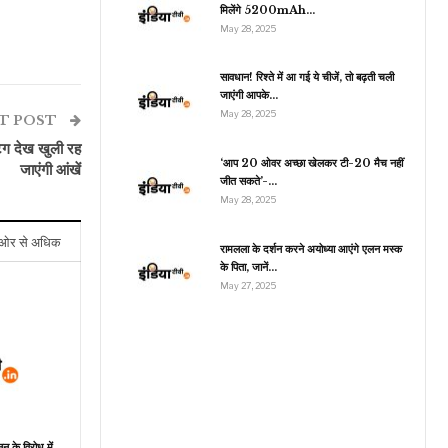
मिलेंगे 5200mAh…
May 28, 2025
राजनीति
सावधान! रिश्ते में आ गई ये चीजें, तो बढ़ती चली
जाएंगी आपके…
टोरा लेकर दर-दर भटक रहा
May 28, 2025
िखारी पाकिस्तान, अब चीन से
T POST
फिर…
ेंटिग देख खुली रह
‘आप 20 ओवर अच्छा खेलकर टी-20 मैच नहीं
जाएंगी आंखें
जीत सकते’-…
May 28, 2025
ओर से अधिक
रामलला के दर्शन करने अयोध्या आएंगे एलन मस्क
के पिता, जानें…
May 27, 2025
ून के विरोध में