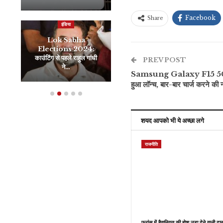
Facebook
Share
इंडिया
Lok Sabha
जीवन शैली
Elections 2024:
काउंटिंग से पहले राहुल गांधी
धारचूला से आदि कैलाश की पूरी
PREV POST
ने…
यात्रा: बीच में क्या-क्या आता…
Samsung Galaxy F15 5G भा
हुआ लॉन्च, बार-बार चार्ज करने की न
शयद आपको भी ये अच्छा लगे
राजनीति
फ्रांस में हैवानियत की होश उड़ा देने वाली दास