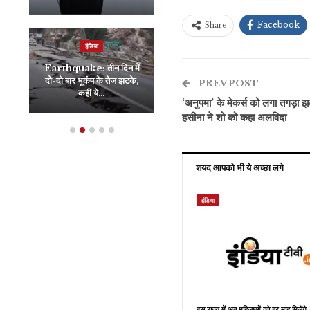
Facebook
Share
इंडिया
जीवन शैली
Earthquake: तीन दिन में
घर पर बनाएं Momos, एक
दो-दो बार भूकंप के तेज झटके,
बार से नहीं भरेगा मन, बच्चों की
PREV POST
कहीं ये…
भी बन…
‘अनुपमा’ के मेकर्स को लगा तगड़ा झट
हसीना ने शो को कहा अलविदा
शयद आपको भी ये अच्छा लगे
इंडिया
इस राज्य में अब महिलाओं को हर माह मिलें