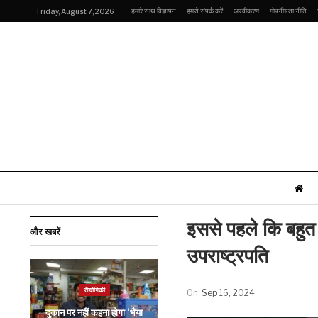
हमारे साथ विज्ञापन
हमसे संपर्क करें
अस्वीकरण
गोपनीयता नीति
Friday, August 7, 2026
इससे पहले कि बहुत
और खबरें
उपराष्ट्रपति
खेल
रौद्योगिकी
On
Sep 16, 2024
PSL में क्वेटा ग्लेडिएटर्स की
दुकान पर नहीं कहना होगा ‘भैया
टीम ने लिया बड़ा फैसला,