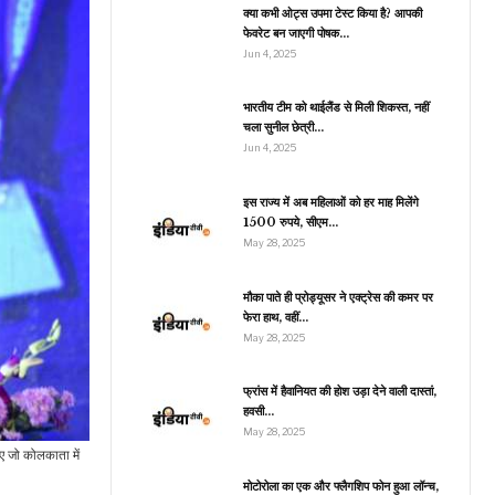
alaxy Fold5: जानिए…
क्या कभी ओट्स उपमा टेस्ट किया है? आपकी
फेवरेट बन जाएगी पोषक…
Jun 4, 2025
भारतीय टीम को थाईलैंड से मिली शिकस्त, नहीं
जीवन शैली
चला सुनील छेत्री…
टकियों में दूर हो जाएगा दिनभर
Jun 4, 2025
का स्ट्रेस और बिस्तर पर…
इस राज्य में अब महिलाओं को हर माह मिलेंगे
1500 रुपये, सीएम…
May 28, 2025
खेल
ेस्ट क्रिकेट के 150 साल पूरे
मौका पाते ही प्रोड्यूसर ने एक्ट्रेस की कमर पर
होने पर MCG में खेला
फेरा हाथ, वहीं…
जाएगा…
May 28, 2025
फ्रांस में हैवानियत की होश उड़ा देने वाली दास्तां,
हवसी…
व्यापार
May 28, 2025
Asia Richest
ए जो कोलकाता में
Family: ये हैं एशिया के
सबसे अमीर परिवार, टॉप 5…
मोटोरोला का एक और फ्लैगशिप फोन हुआ लॉन्च,