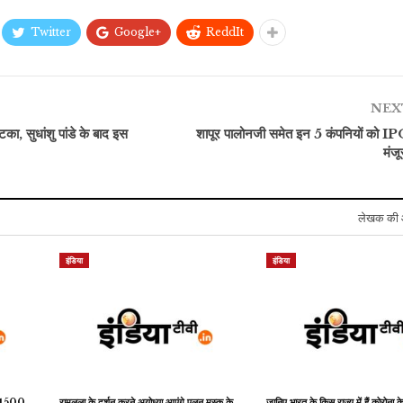
Twitter
Google+
ReddIt
मनोरंजन
मनोरंजन
Bigg Boss 17 में नील
‘इतने बड़े चार लड़कों की मां..’
भट्ट को लगा झटका, बिग बॉस
NEX
बागबान करने के…
ने विक्की जैन…
का, सुधांशु पांडे के बाद इस
शापूर पालोनजी समेत इन 5 कंपनियों को IP
मंजू
लेखक की 
इंडिया
इंडिया
गे 1500
रामलला के दर्शन करने अयोध्या आएंगे एलन मस्क के
जानिए भारत के किस राज्य में हैं कोरोना क