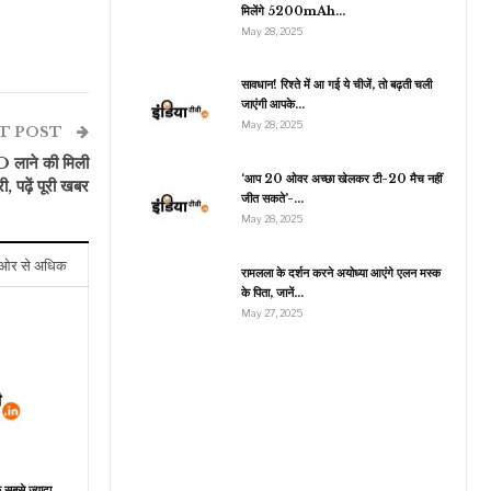
मिलेंगे 5200mAh…
May 28, 2025
मनोरंजन
सावधान! रिश्ते में आ गई ये चीजें, तो बढ़ती चली
जाएंगी आपके…
थलापति विजय की फिल्म ने
May 28, 2025
रिलीज से पहले की छप्परफाड़
T POST
कमाई,…
O लाने की मिली
‘आप 20 ओवर अच्छा खेलकर टी-20 मैच नहीं
री, पढ़ें पूरी खबर
जीत सकते’-…
May 28, 2025
ओर से अधिक
रामलला के दर्शन करने अयोध्या आएंगे एलन मस्क
के पिता, जानें…
May 27, 2025
े सबसे ज्यादा