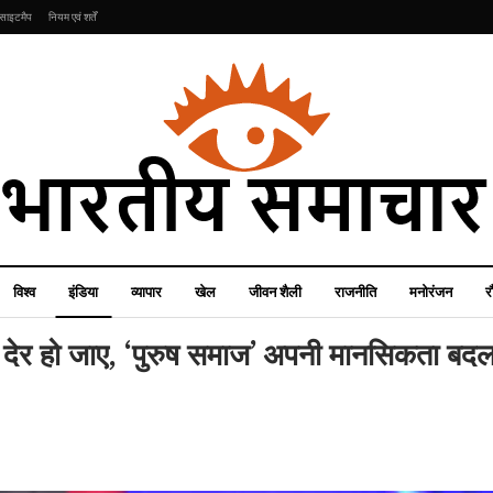
साइटमैप
नियम एवं शर्तें
विश्व
इंडिया
व्यापार
खेल
जीवन शैली
राजनीति
मनोरंजन
र
 देर हो जाए, ‘पुरुष समाज’ अपनी मानसिकता बदल 
खेल
इंडिया
वर्ल्ड कप फाइनल का शेड्यूल
मोदी सरकार में सेक्रेटरी लेवल
देख चौंक जाएंगे आप, एयर शो,
पर बड़ा फेरबदल, आरके सिंह