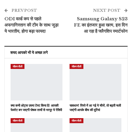
PREV POST
ईमेल
NEXT POST
ODI वर्ल्ड कप से पहले
Samsung Galaxy S23
अफगानिस्तान की टीम के साथ जुड़ा
FE का इंतजार हुआ खत्म, इस दिन
ये भारतीय, होगा बड़ा फायदा
आ रहा है फ्लैगशिप स्मार्टफोन
शयद आपको भी ये अच्छा लगे
जीवन शैली
जीवन शैली
क्या कभी ओट्स उपमा टेस्ट किया है? आपकी
सावधान! रिश्ते में आ गई ये चीजें, तो बढ़ती चली
फेवरेट बन जाएगी पोषक तत्वों से भरपूर ये रेसिपी
जाएंगी आपके बीच की दूरियां
जीवन शैली
जीवन शैली