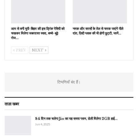
आम से बनी यूपी-बिहार की इस ड्रिंक रेसिपी को
नमक और सरसों के तेल से चमक जाएंगे पीले
चखकर मिलेगा जबरदस्त स्वाद, बच्चे-बूढ़े
दांत, ज़िद्दी प्लाक की भी होगी छुट्टी, जानें…
रोज…
PREV
NEXT
टिप्पणियाँ बंद हैं।
ताज़ा खबर
84 दिन तक चलेगा Jio का यह सस्ता प्लान, डेली मिलेगा 2GB हाई…
Jun 4, 2025