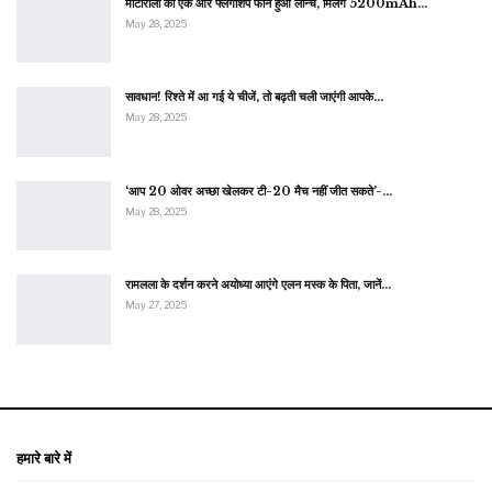
मोटोरोला का एक और फ्लैगशिप फोन हुआ लॉन्च, मिलेंगे 5200mAh…
May 28, 2025
सावधान! रिश्ते में आ गई ये चीजें, तो बढ़ती चली जाएंगी आपके…
May 28, 2025
‘आप 20 ओवर अच्छा खेलकर टी-20 मैच नहीं जीत सकते’-…
May 28, 2025
रामलला के दर्शन करने अयोध्या आएंगे एलन मस्क के पिता, जानें…
May 27, 2025
हमारे बारे में