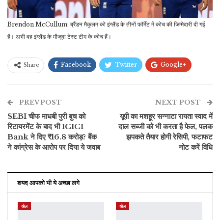
Brendon McCullum: ब्रैंडन मैकुलम को इंग्लैंड के तीनों फॉर्मेट में कोच की जिम्मेदारी दी गई
है। अभी वह इंग्लैंड के मौजूदा टेस्ट टीम के कोच हैं।
Facebook
Twitter
Google+
Share
ReddIt
WhatsApp
Pinterest
PREV POST
ईमेल
NEXT POST
SEBI चीफ माधबी पुरी बुच को
यूपी का मशहूर सन्नाटा रायता स्वाद में
रिटायरमेंट के बाद भी ICICI
दाल सब्जी को भी करता है फेल, पलक
Bank ने दिए ₹16.8 करोड़? बैंक
झपकते तैयार होगी रेसिपी, फटाफट
ने कांग्रेस के आरोप पर दिया ये जवाब
नोट करें विधि
शयद आपको भी ये अच्छा लगे
खेल
खेल