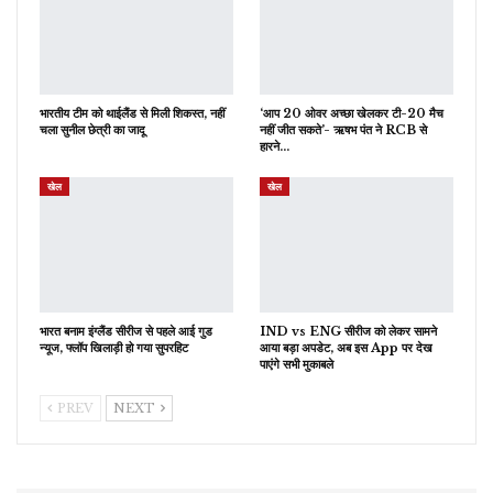
भारतीय टीम को थाईलैंड से मिली शिकस्त, नहीं
‘आप 20 ओवर अच्छा खेलकर टी-20 मैच
चला सुनील छेत्री का जादू
नहीं जीत सकते’- ऋषभ पंत ने RCB से
हारने…
खेल
खेल
भारत बनाम इंग्लैंड सीरीज से पहले आई गुड
IND vs ENG सीरीज को लेकर सामने
न्यूज, फ्लॉप खिलाड़ी हो गया सुपरहिट
आया बड़ा अपडेट, अब इस App पर देख
पाएंगे सभी मुकाबले
PREV
NEXT