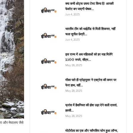
पहले यूक्रेन की पूर्व…
क्या कभी ओट्स उपमा टेस्ट किया है? आपकी
फेवरेट बन जाएगी पोषक…
Jun 4, 2025
राजनीति
भारतीय टीम को थाईलैंड से मिली शिकस्त, नहीं
चला सुनील छेत्री…
हिंदुओं के खिलाफ हो रहा
भेदभाव, एकजुट हुए अमेरिकी
Jun 4, 2025
सांसदों ने…
इस राज्य में अब महिलाओं को हर माह मिलेंगे
1500 रुपये, सीएम…
May 28, 2025
रौद्योगिकी
Tecno कल लॉन्च करेगी
मौका पाते ही प्रोड्यूसर ने एक्ट्रेस की कमर पर
Tecno Pova 5 और
फेरा हाथ, वहीं…
ova 5 Pro स्मार्टफोन,…
May 28, 2025
फ्रांस में हैवानियत की होश उड़ा देने वाली दास्तां,
हवसी…
इंडिया
May 28, 2025
लोकसभा चुनाव के मद्देनजर
शा और मेघालय जैसे
ाजपा ने जारी की पहली लिस्ट,
इन 34…
मोटोरोला का एक और फ्लैगशिप फोन हुआ लॉन्च,