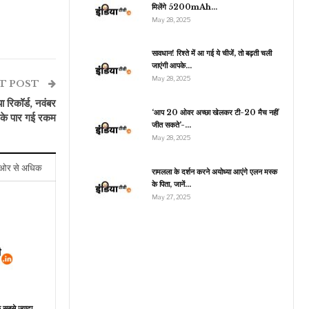
मिलेंगे 5200mAh…
May 28, 2025
मनोरंजन
सावधान! रिश्ते में आ गई ये चीजें, तो बढ़ती चली
जाएंगी आपके…
मेहंदी वाला घर 4 जून
May 28, 2025
2024: राहुल ने ज्योति को
T POST
बताया अपने दिल…
ा रिकॉर्ड, नवंबर
‘आप 20 ओवर अच्छा खेलकर टी-20 मैच नहीं
 के पार गई रकम
जीत सकते’-…
May 28, 2025
ओर से अधिक
रामलला के दर्शन करने अयोध्या आएंगे एलन मस्क
के पिता, जानें…
May 27, 2025
े सबसे ज्यादा