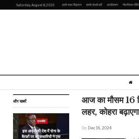
हमारे साथ विज्ञापन
हमसे संपर्क करें
अस्वीकरण
गोपनीयता नीति
Saturday, August 8, 2026
आज का मौसम 16 दि
और खबरें
लहर, कोहरा बढ़ाएगा
राजनीति
इंडिया
On
Dec 16, 2024
इस अफ्रीकी देश में सेना के
Live: कंगना रनौत के लिए
बैरकों पर बंदूकधारियों ने एक
वोट मांगने मंडी पहुंचे PM