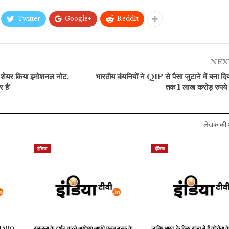
Twitter
Google+
ReddIt
रौद्योगिकी
मनोरंजन
Google ने बदल डाला
मेहंदी वाला घर 7 जून 2024:
एंड्रॉयड का लोगो, अब 3D
स्वरा ने किया शॉकिंग खुलासा,
NEX
डिजाइन में दिखेगा…
रति…
लिए शेयर किया इमोशनल नोट,
भारतीय कंपनियों ने QIP से पैसा जुटाने में बना दिय
 है’
तक 1 लाख करोड़ रुपये
लेखक की 
इंडिया
इंडिया
गे 1500
रामलला के दर्शन करने अयोध्या आएंगे एलन मस्क के
जानिए भारत के किस राज्य में हैं कोरोना क