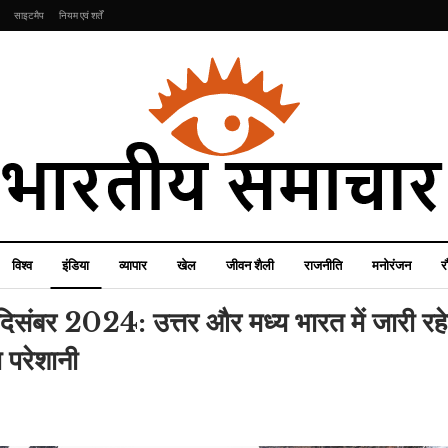
साइटमैप
नियम एवं शर्तें
विश्व
इंडिया
व्यापार
खेल
जीवन शैली
राजनीति
मनोरंजन
र
संबर 2024: उत्तर और मध्य भारत में जारी रहे
 परेशानी
व्यापार
जीवन शैली
क्रिकेट वर्ल्ड कप का खुमार,
रूखी त्वचा को करना चाहते हैं
डोमिनोज ने फैंस के लिए पिज्जा
एक्सफोलिएट, तो आजमाकर