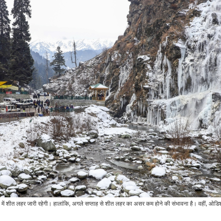
की…
देखें…
व्यापार
रौद्योगिकी
Air India को डीजीसीए ने
बाढ़ से जुड़े रियल टाइम अपडेट
भेजा कारण बताओ नोटिस, इस
जानने के लिए सरकार ने
घटना के…
लॉन्च…
जीवन शैली
इंडिया
जन्माष्टमी पर भगवान कृष्ण को
सुरेश गोपी ने इंदिरा गांधी को
लगाएं इन 3 चीजों का भोग,इस
कहा-‘मदर ऑफ…
एक…
P
राजनीति
राजनीति
इस पड़ोसी देश में मिले पोलियो
दक्षिण कोरिया में हड़कंप,
 में शीत लहर जारी रहेगी। हालांकि, अगले सप्ताह से शीत लहर का असर कम होने की संभावना है। वहीं, ओडि
के 6 मरीज, जानें इससे भारत
राष्ट्रपति यून सुक येओल
भ
में…
गिरफ्तार,…