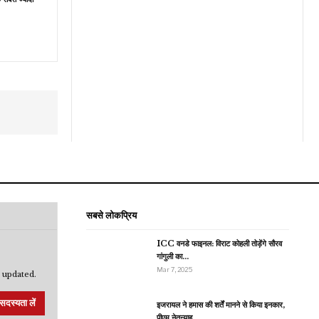
सबसे लोकप्रिय
ICC वनडे फाइनल: विराट कोहली तोड़ेंगे सौरव
गांगुली का…
Mar 7, 2025
 updated.
सदस्यता लें
इजरायल ने हमास की शर्तें मानने से किया इनकार,
पीएम नेतन्याहू…