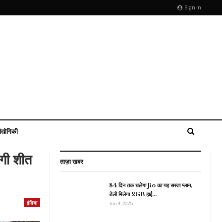
Sign In
ौद्योगिकी
गी शीत
ताज़ा खबर
84 दिन तक चलेगा Jio का यह सस्ता प्लान,
डेली मिलेगा 2GB हाई…
इंडिया
राजनीति
Jun 4, 2025
पीएम मोदी के कीव पहुंचने से