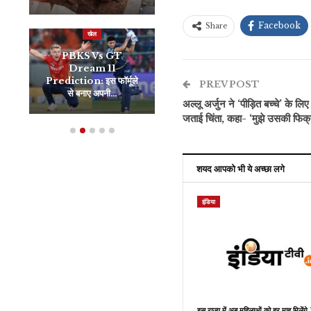
Facebook
Share
खेल
रौद्योगिकी
PBKS Vs GT
Dream 11
Oneplus Nord CE 4
Prediction: इस फॉर्मूले
भारत में हुआ लॉन्च, 4 अप्रैल
PREV POST
से बनाए अपनी…
से शुरू होगी…
अल्लू अर्जुन ने ‘पीड़ित बच्चे’ के 
जताई चिंता, कहा- ‘मुझे उसकी फिक्र
शयद आपको भी ये अच्छा लगे
इंडिया
इस राज्य में अब महिलाओं को हर माह मिलें