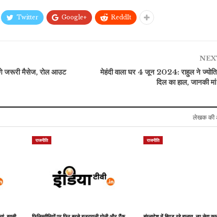
Twitter
Google+
ReddIt
इंडिया
राजनीति
Video: राहुल गांधी और
अमेरिकी खुफिया एजेंसी की
अखिलेश ने हाथ में संविधान
निदेशक तुलसी गबार्ड का बयान,
NEX
लेकर ली शपथ,…
…
म
े जरूरी मैसेज, रोल आउट
मेहंदी वाला घर 4 जून 2024: राहुल ने ज्योत
दिल का हाल, जानकी मां क
लेखक की 
राजनीति
राजनीति
्तां, हवसी
फिलिस्तीनियों पर फिर बरसे इजरायली गोली और टैंक,
बांग्लादेश में बिगड़ रहे हालात, नए सेवा कान