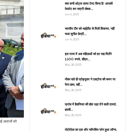
अधिकारियों ने की मदद तो…
क्या कभी ओट्स उपमा टेस्ट किया है? आपकी
फेवरेट बन जाएगी पोषक…
Jun 4, 2025
खेल
भारतीय टीम को थाईलैंड से मिली शिकस्त, नहीं
चला सुनील छेत्री…
पहली बार IPL Auction
का हिस्सा बना इस देश का
Jun 4, 2025
खिलाड़ी, इस…
इस राज्य में अब महिलाओं को हर माह मिलेंगे
1500 रुपये, सीएम…
May 28, 2025
रौद्योगिकी
TT ऐप्स ने बढ़ाई DTH
मौका पाते ही प्रोड्यूसर ने एक्ट्रेस की कमर पर
रेटर्स की टेंशन, लाखों यूजर्स
फेरा हाथ, वहीं…
हुए कम
May 28, 2025
फ्रांस में हैवानियत की होश उड़ा देने वाली दास्तां,
हवसी…
मनोरंजन
May 28, 2025
 गई आवाजों को
ौन हैं ऋषभ पंत के लंदन वाले
ीजा? बहन साक्षी के प्यार में…
मोटोरोला का एक और फ्लैगशिप फोन हुआ लॉन्च,