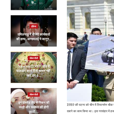
के…
शिव के आंसुओं से बना कुंड,…
इंडिया
इंडिया
India TV ‘She’
तमिलनाडु में बीजेपी कार्यकर्ता
Conclave: VLCC की
की हत्या, अन्नामलई ने कानून…
फाउंडर वंदना…
जीवन शैली
रौद्योगिकी
Sawan 2023: व्रत में
Honor ने लॉन्च कर दिया
फलाहार करते हैं तो चावल नहीं,
एक और जबरदस्त फोन, बजट
खाएं इन 4…
सेगमेंट में अब…
जीवन शैली
व्यापार
इन होममेड लेप से स्किन की
Bank Holidays In
1989 की घटना को चीन में तियानमेन चौक नर
पपड़ी और रूखेपन की होगी
July 2024 : अगले महीने
दबाने का काम किया था। इस नरसंहार में हजा
छुट्टी,…
कुल 12 दिन बंद रहने…