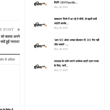
मिलेंगे 5200mAh…
May 28, 2025
सावधान! रिश्ते में आ गई ये चीजें, तो बढ़ती चली
इंडिया
जाएंगी आपके…
May 28, 2025
नोएडा, मुंबई और गुरुग्राम में
T POST
ॉल को बम से उड़ाने की झूठी…
ि को बताया अपने
‘आप 20 ओवर अच्छा खेलकर टी-20 मैच नहीं
्यों हुईं नाराज?
जीत सकते’-…
May 28, 2025
ओर से अधिक
रामलला के दर्शन करने अयोध्या आएंगे एलन मस्क
के पिता, जानें…
May 27, 2025
ून के विरोध में