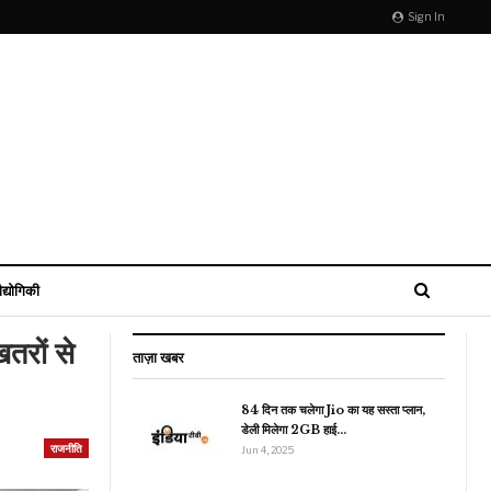
Sign In
ौद्योगिकी
तरों से
ताज़ा खबर
84 दिन तक चलेगा Jio का यह सस्ता प्लान,
डेली मिलेगा 2GB हाई…
राजनीति
इंडिया
Jun 4, 2025
छूट जाती दूल्हे की ट्रेन, रेलवे