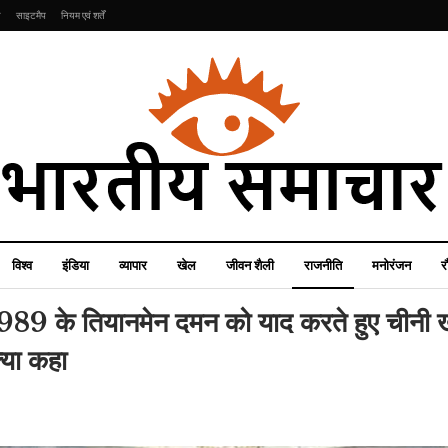
ि
साइटमैप
नियम एवं शर्तें
विश्व
इंडिया
व्यापार
खेल
जीवन शैली
राजनीति
मनोरंजन
र
1989 के तियानमेन दमन को याद करते हुए चीनी ख
्या कहा
रौद्योगिकी
खेल
Free Fire Max
Redeem Codes:
भारत-पाकिस्तान टेंशन के बीच
भारत के लिए जारी हुए नए
घबराया PCB, PSL के बचे