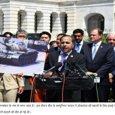
रिडीम…
हुए मैच…
जीवन शैली
राजनीति
Lauki Murabba
US Election: अमेरिका में
Recipe: नहीं खाया होगा
ट्रंप, यूरोप में हड़कंप; जानें…
लौकी का इतना टेस्टी…
व्यापार
जीवन शैली
इन म्यूचुअल फंड्स् कैटेगरी ने
किस विटामिन की कमी से हो
O
एक साल में दिया 50% से
सकता है गंजापन, जानें झड़ते
ऑप
अधिक…
बालों को…
खेल
रौद्योगिकी
संहार के नाम से जाना जाता है। इस दौरान चीन के कम्युनिस्ट शासन ने लोकतंत्र की बहाली के लिए उठाई
इंग्लैंड की वर्ल्ड कप टीम में इस
सस्ते ईयरबड्स खरीदने से पहले
क
रों छात्रों की मौत हो गई थी।
घातक खिलाड़ी की एंट्री,…
जान लें ये बातें, वरना पड़ेगा…
ज