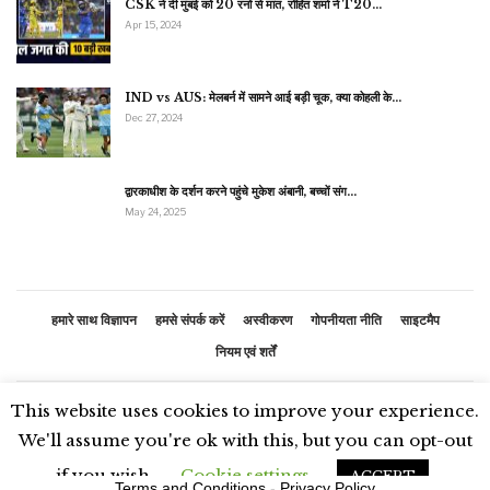
CSK ने दी मुंबई को 20 रनों से मात, रोहित शर्मा ने T20…
Apr 15, 2024
IND vs AUS: मेलबर्न में सामने आई बड़ी चूक, क्या कोहली के…
Dec 27, 2024
द्वारकाधीश के दर्शन करने पहुंचे मुकेश अंबानी, बच्चों संग…
May 24, 2025
हमारे साथ विज्ञापन
हमसे संपर्क करें
अस्वीकरण
गोपनीयता नीति
साइटमैप
नियम एवं शर्तें
This website uses cookies to improve your experience.
© 2026 - भारतीय समाचार. सर्वाधिकार सुरक्षित
We'll assume you're ok with this, but you can opt-out
if you wish.
Cookie settings
ACCEPT
Terms and Conditions
-
Privacy Policy