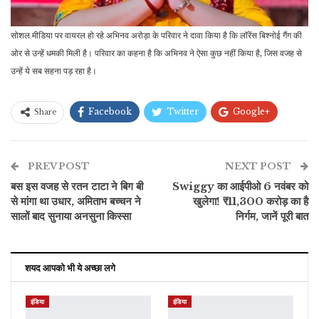
सोशल मीडिया पर वायरल हो रहे अभिनव अरोड़ा के परिवार ने दावा किया है कि लॉरेंस बिश्नोई गैंग की
ओर से उन्हें धमकी मिली है। परिवार का कहना है कि अभिनव ने ऐसा कुछ नहीं किया है, जिस वजह से
उन्हें ये सब सहना पड़ रहा है।
Facebook
Twitter
Google+
Share
ReddIt
WhatsApp
Pinterest
PREV POST
ईमेल
NEXT POST
बस इस वजह से रतन टाटा ने बिग बी
Swiggy का आईपीओ 6 नवंबर को
से मांगा था उधार, अमिताभ बच्चन ने
खुलेगा! ₹11,300 करोड़ का है
सालों बाद सुनाया अनसुना किस्सा
निर्गम, जानें पूरी बात
शयद आपको भी ये अच्छा लगे
इंडिया
इंडिया